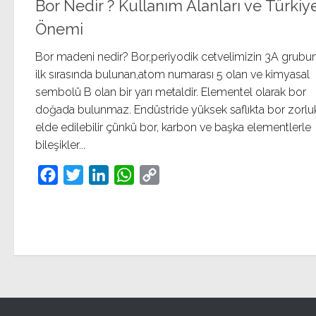
Bor Nedir ? Kullanım Alanları ve Türkiy
Önemi
Bor madeni nedir? Bor,periyodik cetvelimizin 3A grubu
ilk sırasında bulunan,atom numarası 5 olan ve kimyasal
sembolü B olan bir yarı metaldir. Elementel olarak bor
doğada bulunmaz. Endüstride yüksek saflıkta bor zorlu
elde edilebilir çünkü bor, karbon ve başka elementlerle
bileşikler...
Facebook
Twitter
LinkedIn
WhatsApp
Copy
Link