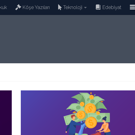
kuk
Köşe Yazıları
Teknoloji
Edebiyat