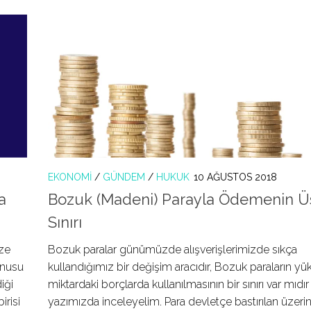
EKONOMI
/
GÜNDEM
/
HUKUK
10 AĞUSTOS 2018
a
Bozuk (Madeni) Parayla Ödemenin Ü
Sınırı
eze
Bozuk paralar günümüzde alışverişlerimizde sıkça
onusu
kullandığımız bir değişim aracıdır, Bozuk paraların yü
diği
miktardaki borçlarda kullanılmasının bir sınırı var mıdı
irisi
yazımızda inceleyelim. Para devletçe bastırılan üzeri