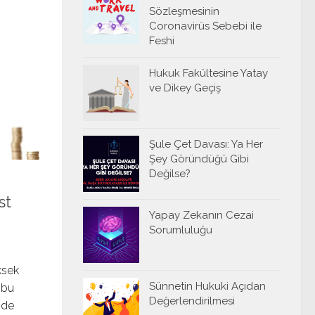
Sözleşmesinin
Coronavirüs Sebebi ile
Feshi
Hukuk Fakültesine Yatay
ve Dikey Geçiş
Şule Çet Davası: Ya Her
Şey Göründüğü Gibi
Değilse?
st
Yapay Zekanın Cezai
Sorumluluğu
ksek
Sünnetin Hukuki Açıdan
r bu
Değerlendirilmesi
nde