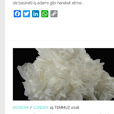
de basiretli iş adamı gibi hareket etme...
Facebook
Twitter
LinkedIn
WhatsApp
Copy
Link
EKONOMI
/
GÜNDEM
19 TEMMUZ 2018