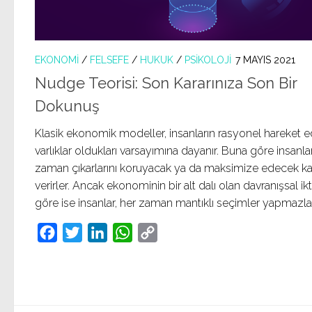
EKONOMI
/
FELSEFE
/
HUKUK
/
PSIKOLOJI
7 MAYIS 2021
Nudge Teorisi: Son Kararınıza Son Bir
Dokunuş
Klasik ekonomik modeller, insanların rasyonel hareket 
varlıklar oldukları varsayımına dayanır. Buna göre insanlar
zaman çıkarlarını koruyacak ya da maksimize edecek kar
verirler. Ancak ekonominin bir alt dalı olan davranışsal ikt
göre ise insanlar, her zaman mantıklı seçimler yapmazlar.
Facebook
Twitter
LinkedIn
WhatsApp
Copy
Link