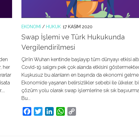
EKONOMI
/
HUKUK
17 KASIM 2020
Swap İşlemi ve Türk Hukukunda
Vergilendirilmesi
eden
Çin’in Wuhan kentinde başlayıp tüm dünyayı etkisi alt
, her
Covid-19 salgını pek çok alanda etkisini göstermekted
arlar
Kuşkusuz bu alanların en başında da ekonomi gelmek
isata
Ekonomide yaşanan belirsizlikler sebebi ile ülkeler, bi
...
çözüm yolu olarak swap işlemlerine sık sık başvurmak
Bu...
Facebook
Twitter
LinkedIn
WhatsApp
Copy
Link