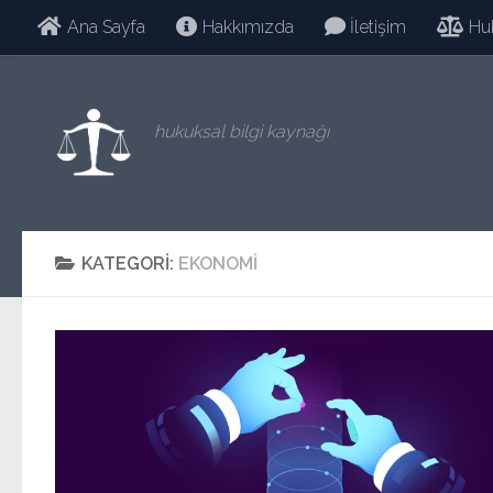
Ana Sayfa
Hakkımızda
İletişim
Hu
Skip to content
hukuksal bilgi kaynağı
KATEGORI:
EKONOMI