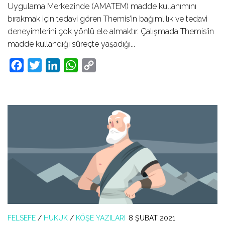
Uygulama Merkezinde (AMATEM) madde kullanımını
bırakmak için tedavi gören Themis’in bağımlılık ve tedavi
deneyimlerini çok yönlü ele almaktır. Çalışmada Themis’in
madde kullandığı süreçte yaşadığı...
Facebook
Twitter
LinkedIn
WhatsApp
Copy
Link
FELSEFE
/
HUKUK
/
KÖŞE YAZILARI
8 ŞUBAT 2021