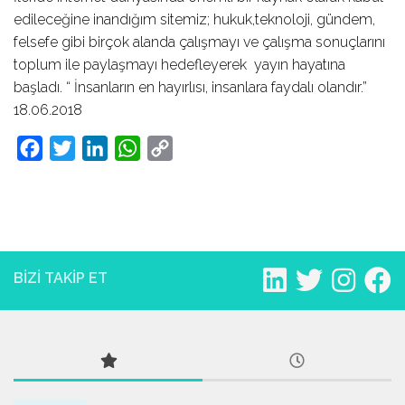
edileceğine inandığım sitemiz; hukuk,teknoloji, gündem,
felsefe gibi birçok alanda çalışmayı ve çalışma sonuçlarını
toplum ile paylaşmayı hedefleyerek yayın hayatına
başladı. “ İnsanların en hayırlısı, insanlara faydalı olandır.”
18.06.2018
Facebook
Twitter
LinkedIn
WhatsApp
Copy
Link
BIZI TAKIP ET