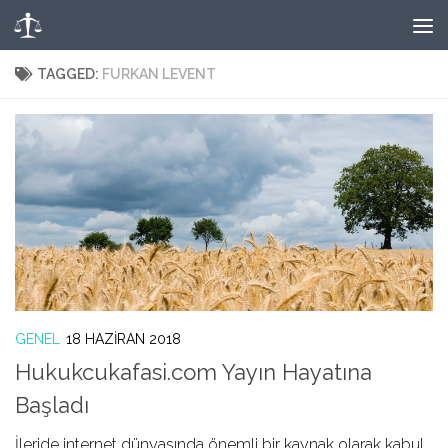
Skip to content
TAGGED:
FURKAN LEVENT
GENEL
18 HAZIRAN 2018
Hukukcukafasi.com Yayın Hayatına
Başladı
İleride internet dünyasında önemli bir kaynak olarak kabul